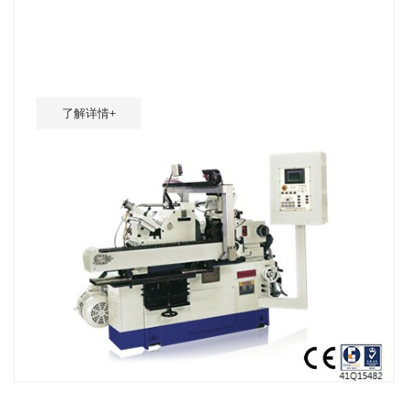
了解详情+