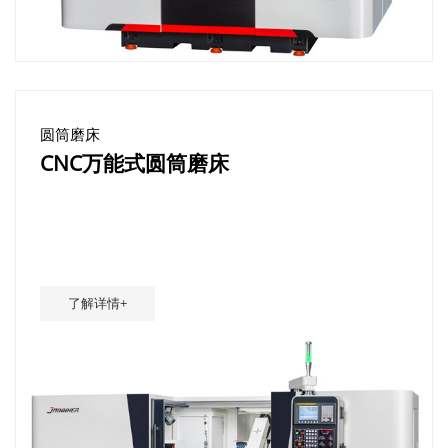
圆筒磨床
CNC万能式圆筒磨床
了解详情+