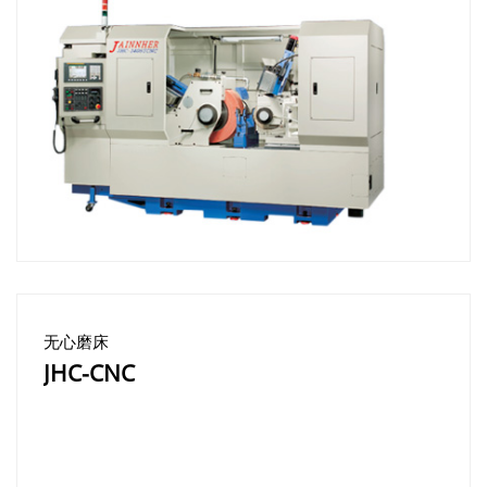
无心磨床
JHC-CNC