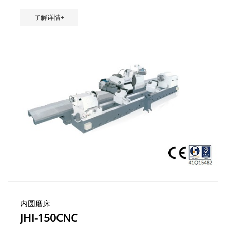
了解详情+
内圆磨床
JHI-150CNC