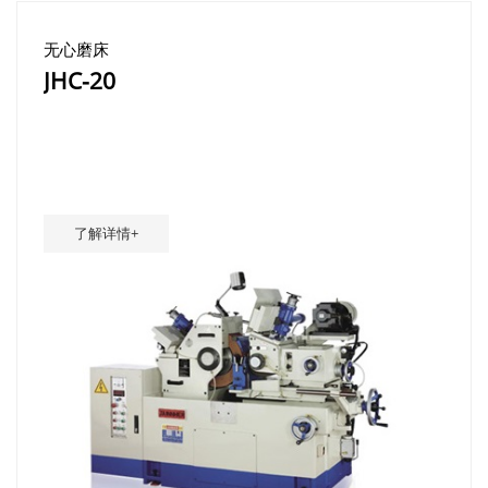
无心磨床
JHC-20
了解详情+