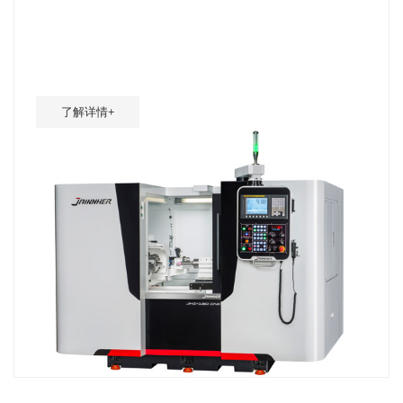
了解详情+