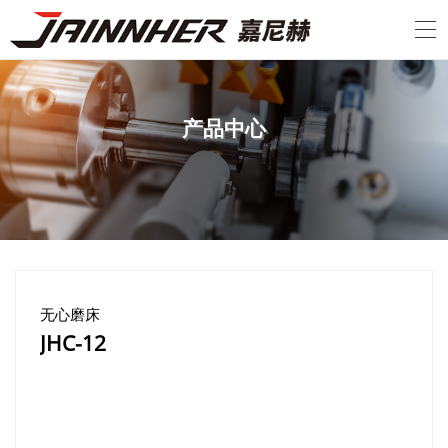
产
品
中
心
无心磨床
JHC-12