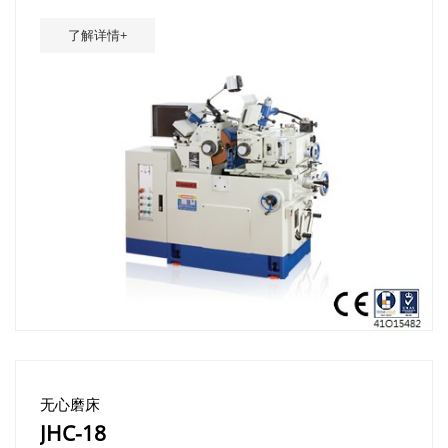
了解详情+
无心磨床
JHC-18