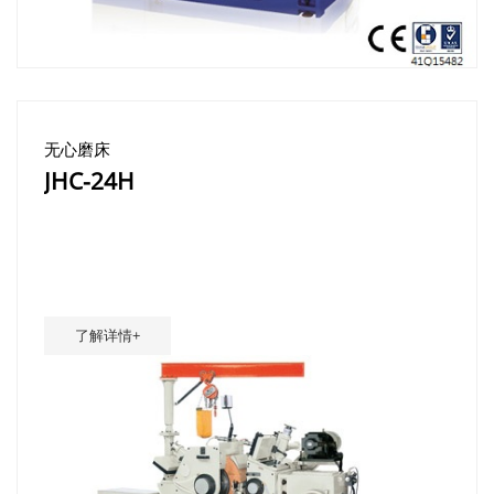
无心磨床
JHC-24H
了解详情+