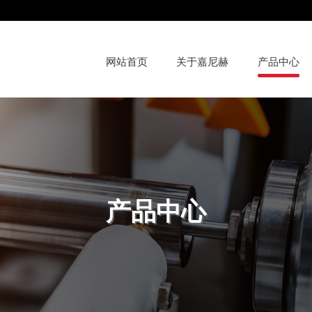
网站首页
关于嘉尼赫
产品中心
产
品
中
心