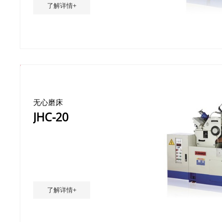
了解详情+
无心磨床
JHC-20
了解详情+