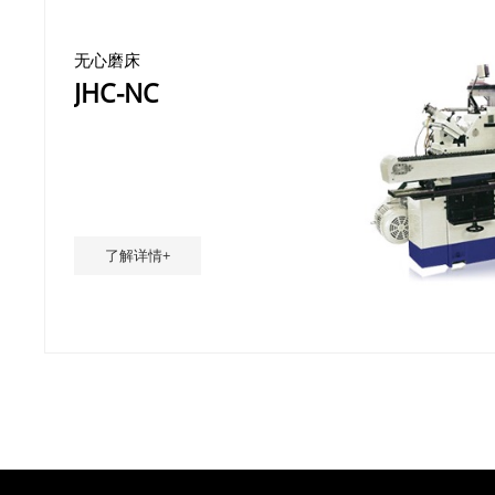
无心磨床
JHC-NC
了解详情+