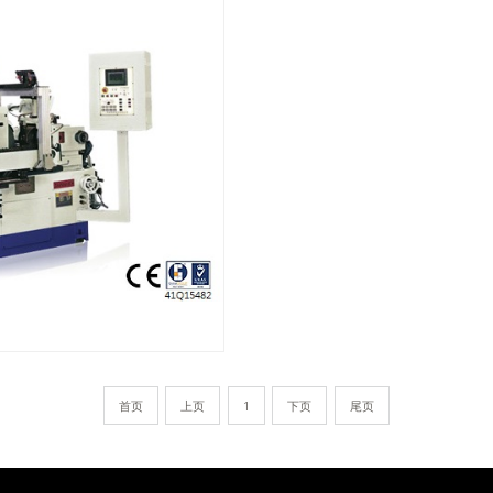
首页
上页
1
下页
尾页