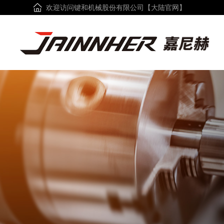
欢迎访问键和机械股份有限公司【大陆官网】