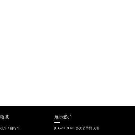
领域
展示影片
 机车 / 自行车
JHA-2003CNC 多关节手臂 刀杆