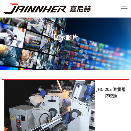
展
示
影
片
JHC-20S 避震器
防碰撞