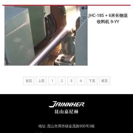
JHC-18S + 6米长物送
收料机 9-YY
首页
上页
1
2
3
4
下页
尾页
地址: 昆山市周市镇金茂路900号3栋