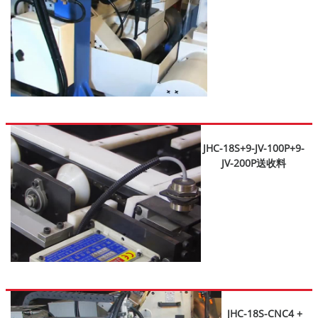
JHC-18S+9-JV-100P+9-
JV-200P送收料
JHC-18S-CNC4 +