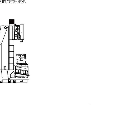
刚性与抗扭刚性。
螺丝及垫块
刀库系统
学尺
)