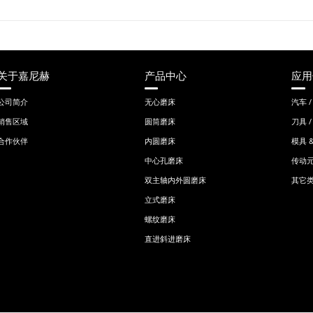
关于嘉尼赫
产品中心
应用
公司简介
无心磨床
汽车 /
销售区域
圆筒磨床
刀具 
合作伙伴
内圆磨床
模具 
中心孔磨床
传动
双主轴内外圆磨床​
其它
立式磨床
螺纹磨床
直进斜进磨床