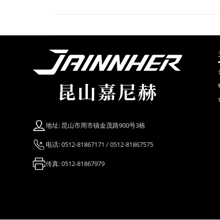
地址: 昆山市周市镇金茂路900号3栋
电话: 0512-81867171 / 0512-81867575
传真: 0512-81867979