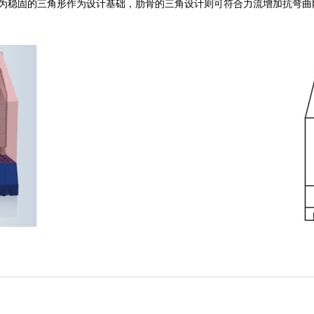
为稳固的三角形作为设计基础，肋骨的三角设计则可符合力流增加抗弯曲
1,500 mm
工具箱
工作灯
水平调整
1,200 mm
1,500 – 12,000 rpm
45 – 305 mm
32 m/s
15Hp(20HP)/11(15)kw
HSK100A
回收机
回转式休整机构
光
±30° manual /automatic (optional
10 – 240 rpm
1,000 mm
M12
X axis 10 m/min
Z axis 6 m/min
0.0001 mm