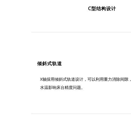
X/Z 轴每刻度移动量
C型结构设计
X/Z 轴滑动方式
自动交换数
刀库形式
自动换刀系统
砂轮轴端孔形式
交换方式
倾斜式轨道
最大砂轮直径
工件主轴马达
X轴採用倾斜式轨道设计，可以利用重力消除间隙
砂轮主轴马达
水温影响床台精度问题。
马达
X 轴用
Z 轴用
长*宽*高
机台尺寸
淨重
*
本公司可依须要变更上列规格，恕不另行通知。