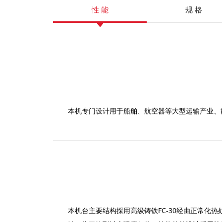
性 能
规 格
功 能
项目
内孔研磨尺寸范围
外圆研磨尺寸范围
Z 轴研磨最大高度 （外径
本机专门设计用于船舶、航空器等大型运输产业、
Z 轴研磨最大高度 （内径
能力
发那科控制系统
治具（依工件）
德国制
延长
最大旋转直径
可安装的工件高度
工作台载重
中心高(工作台至主轴)
本机台主要结构採用高级铸铁FC-30经由正常化
控制器
控制系统