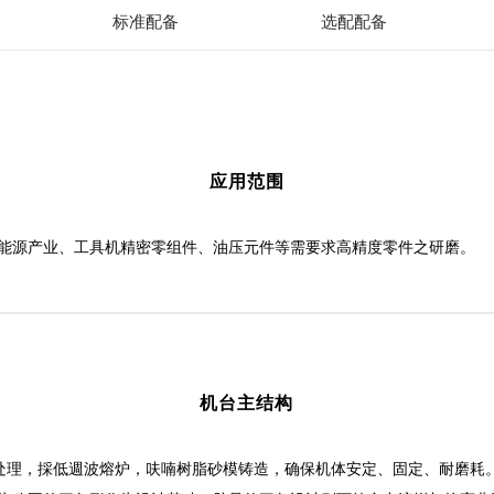
标准配备
选配配备
JHV-1006CNC
Ø 50 –Ø 800 mm
应用范围
Ø 1,000 mm
）
600 mm
能源产业、工具机精密零组件、油压元件等需要求高精度零件之研磨。
Ø 50 –Ø 250 : 325 mm
）
Ø 250 –Ø 800 : 600 mm
静压转盘
主轴
铁屑过滤机+纸带过滤机
油箱/泵浦
外罩
接焊
1,000 mm
600 mm
1,600 kg
机台主结构
1,300 mm
热处理，採低週波熔炉，呋喃树脂砂模铸造，确保机体安定、固定、耐磨耗
Fanuc