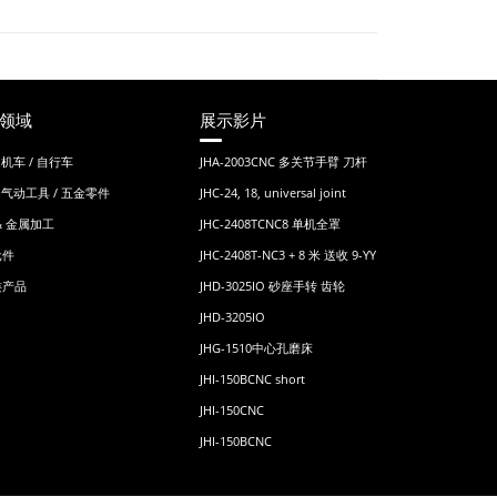
领域
展示影片
 机车 / 自行车
JHA-2003CNC 多关节手臂 刀杆
/ 气动工具 / 五金零件
JHC-24, 18, universal joint
& 金属加工
JHC-2408TCNC8 单机全罩
元件
JHC-2408T-NC3 + 8 米 送收 9-YY
类产品
JHD-3025IO 砂座手转 齿轮
JHD-3205IO
JHG-1510中心孔磨床
JHI-150BCNC short
JHI-150CNC
JHI-150BCNC