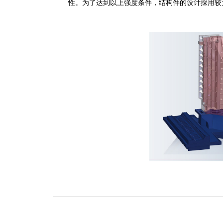
性。为了达到以上强度条件，结构件的设计採用较
X 轴左右移动
自动润滑系统
工具及
行程
Z 轴上下移动
砂轮迴转速
砂轮直径
主轴
最高使用周速
砂轮主轴马力
内锥孔(刀把规格)
阶梯
油雾
角度轴
倾斜角度(逆时针)(手动)
工件轴
工件轴回转速
工作台/夹头尺寸
工件夹头
T 槽螺母尺寸
X/Z 轴快速进给
X/Z 轴最小设定单位
进给