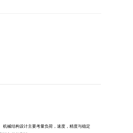
式钣金
及砂轮
日制线性滑轨
。 机械结构设计主要考量负荷，速度，精度与稳定